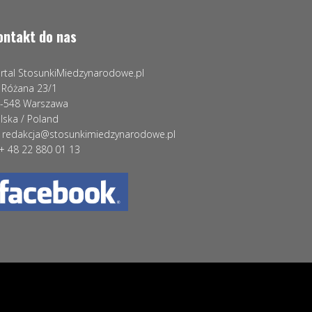
ontakt do nas
rtal StosunkiMiedzynarodowe.pl
. Różana 23/1
-548 Warszawa
lska / Poland
 redakcja@stosunkimiedzynarodowe.pl
 + 48 22 880 01 13