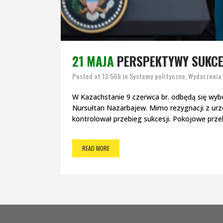
21 MAJA
PERSPEKTYWY SUKCE
Posted at 13:56h
in
Systemy polityczne
,
Wydarzenia
W Kazachstanie 9 czerwca br. odbędą się wybor
Nursułtan Nazarbajew. Mimo rezygnacji z urz
kontrolował przebieg sukcesji. Pokojowe przek
READ MORE