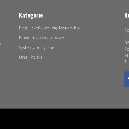
Kategorie
K
Bezpieczeństwo międzynarodowe
Po
ul
Prawo międzynarodowe
02
o
Systemy polityczne
Po
M:
Unia i Polska
T: