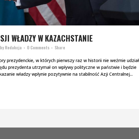
SJI WŁADZY W KAZACHSTANIE
by
Redakcja
0 Comments
Share
y prezydenckie, w których pierwszy raz w historii nie weźmie udzia
ędu prezydenta utrzymał on wpływy polityczne w państwie i będzie
azanie władzy wpłynie pozytywnie na stabilność Azji Centralnej...