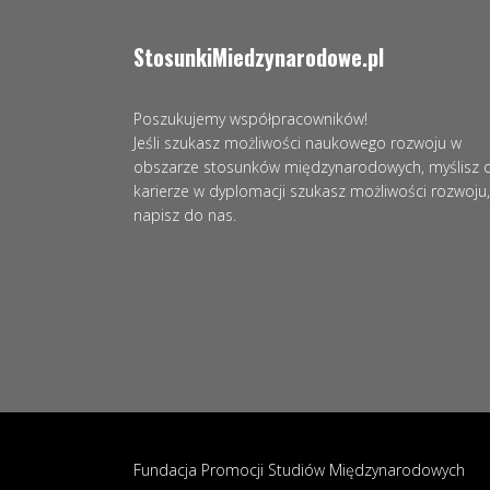
StosunkiMiedzynarodowe.pl
Poszukujemy współpracowników!
Jeśli szukasz możliwości naukowego rozwoju w
obszarze stosunków międzynarodowych, myślisz 
karierze w dyplomacji szukasz możliwości rozwoju,
napisz do nas.
Fundacja Promocji Studiów Międzynarodowych